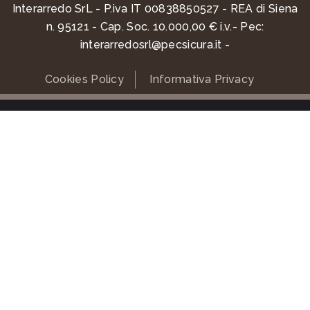
Interarredo SrL - P.iva IT 00838850527 - REA di Siena
n. 95121 - Cap. Soc. 10.000,00 € i.v.- Pec:
interarredosrl@pecsicura.it
Cookies Policy
Informativa Privacy